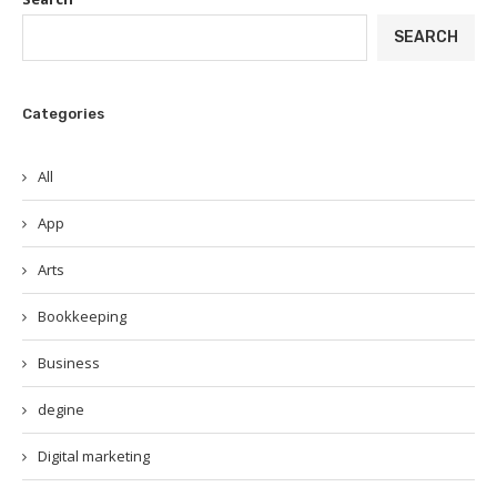
SEARCH
Categories
All
App
Arts
Bookkeeping
Business
degine
Digital marketing