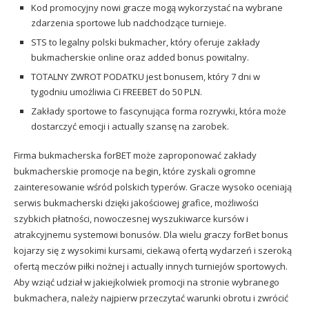
Kod promocyjny nowi gracze mogą wykorzystać na wybrane
zdarzenia sportowe lub nadchodzące turnieje.
STS to legalny polski bukmacher, który oferuje zakłady
bukmacherskie online oraz added bonus powitalny.
TOTALNY ZWROT PODATKU jest bonusem, który 7 dni w
tygodniu umożliwia Ci FREEBET do 50 PLN.
Zakłady sportowe to fascynująca forma rozrywki, która może
dostarczyć emocji i actually szansę na zarobek.
Firma bukmacherska forBET może zaproponować zakłady
bukmacherskie promocje na begin, które zyskali ogromne
zainteresowanie wśród polskich typerów. Gracze wysoko oceniają
serwis bukmacherski dzięki jakościowej grafice, możliwości
szybkich płatności, nowoczesnej wyszukiwarce kursów i
atrakcyjnemu systemowi bonusów. Dla wielu graczy forBet bonus
kojarzy się z wysokimi kursami, ciekawą ofertą wydarzeń i szeroką
ofertą meczów piłki nożnej i actually innych turniejów sportowych.
Aby wziąć udział w jakiejkolwiek promocji na stronie wybranego
bukmachera, należy najpierw przeczytać warunki obrotu i zwrócić