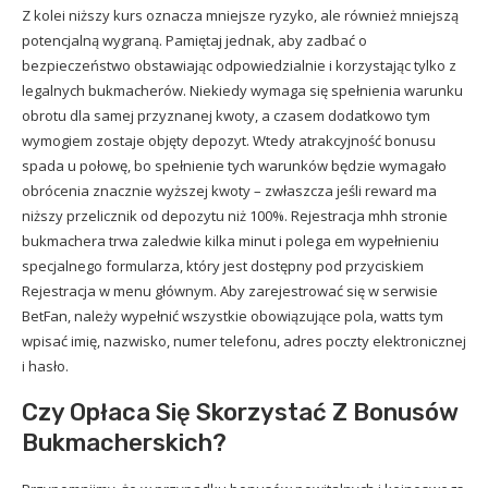
Z kolei niższy kurs oznacza mniejsze ryzyko, ale również mniejszą
potencjalną wygraną. Pamiętaj jednak, aby zadbać o
bezpieczeństwo obstawiając odpowiedzialnie i korzystając tylko z
legalnych bukmacherów. Niekiedy wymaga się spełnienia warunku
obrotu dla samej przyznanej kwoty, a czasem dodatkowo tym
wymogiem zostaje objęty depozyt. Wtedy atrakcyjność bonusu
spada u połowę, bo spełnienie tych warunków będzie wymagało
obrócenia znacznie wyższej kwoty – zwłaszcza jeśli reward ma
niższy przelicznik od depozytu niż 100%. Rejestracja mhh stronie
bukmachera trwa zaledwie kilka minut i polega em wypełnieniu
specjalnego formularza, który jest dostępny pod przyciskiem
Rejestracja w menu głównym. Aby zarejestrować się w serwisie
BetFan, należy wypełnić wszystkie obowiązujące pola, watts tym
wpisać imię, nazwisko, numer telefonu, adres poczty elektronicznej
i hasło.
Czy Opłaca Się Skorzystać Z Bonusów
Bukmacherskich?