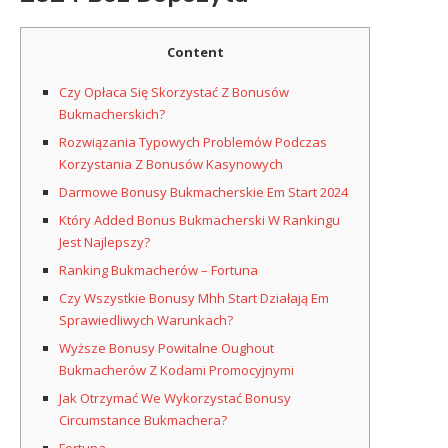
Content
Czy Opłaca Się Skorzystać Z Bonusów
Bukmacherskich?
Rozwiązania Typowych Problemów Podczas
Korzystania Z Bonusów Kasynowych
Darmowe Bonusy Bukmacherskie Em Start 2024
Który Added Bonus Bukmacherski W Rankingu
Jest Najlepszy?
Ranking Bukmacherów – Fortuna
Czy Wszystkie Bonusy Mhh Start Działają Em
Sprawiedliwych Warunkach?
Wyższe Bonusy Powitalne Oughout
Bukmacherów Z Kodami Promocyjnymi
Jak Otrzymać We Wykorzystać Bonusy
Circumstance Bukmachera?