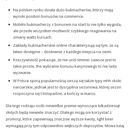
Na polskim rynku działa dużo bukmacherów, którzy mają
wysoki position bonusów na commence.
Mobilni bukmacherzy z bonusem na start to nie tylko wygoda,
ale przede wszystkim możliwość szybkiego reagowania na
zmiany watts kursach.
Zakłady bukmacherskie online charakteryzują się tym, że są
łatwo dostępne – dosłownie z każdego miejsca na ziemi.
Rzeczywistość pokazuje, że nie und nimmer zawsze jest to
takie proste, the wybranie bonusu kasynowego to nie lada
wyzwanie.
W Polsce sporą popularnością cieszą się także typy mhh skoki
narciarskie, jednak jest to dyscyplina sezonowa, której sezon
rozpoczyna się t listopadzie, a kończy w marcu.
Dla tego rodzaju osób niewielkie premie wynoszące kilkadziesiąt
złotych będą niewiele znaczyć. Dlatego mogą oni korzystać z
promocji, które zapewniają znacznie wyższe kwoty, light beer
wymagają przy tym odpowiednio większych depozytów. Mowa tutaj