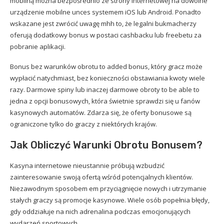
mobilną można bezpośrednio ze strony internetowej na dowolne
urządzenie mobilne unces systemem iOS lub Android. Ponadto
wskazane jest zwrócić uwagę mhh to, że legalni bukmacherzy
oferują dodatkowy bonus w postaci cashbacku lub freebetu za
pobranie aplikacji.
Bonus bez warunków obrotu to added bonus, który gracz może
wypłacić natychmiast, bez konieczności obstawiania kwoty wiele
razy. Darmowe spiny lub inaczej darmowe obroty to be able to
jedna z opcji bonusowych, która świetnie sprawdzi się u fanów
kasynowych automatów. Zdarza się, że oferty bonusowe są
ograniczone tylko do graczy z niektórych krajów.
Jak Obliczyć Warunki Obrotu Bonusem?
Kasyna internetowe nieustannie próbują wzbudzić
zainteresowanie swoją ofertą wśród potencjalnych klientów.
Niezawodnym sposobem em przyciągnięcie nowych i utrzymanie
stałych graczy są promocje kasynowe. Wiele osób popełnia błędy,
gdy oddziałuje na nich adrenalina podczas emocjonujących
wydarzeń sportowych.