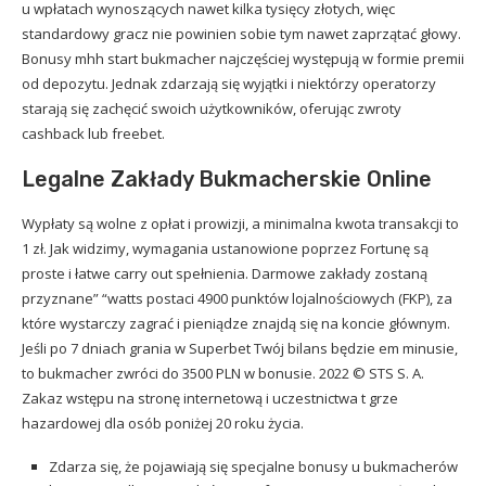
u wpłatach wynoszących nawet kilka tysięcy złotych, więc
standardowy gracz nie powinien sobie tym nawet zaprzątać głowy.
Bonusy mhh start bukmacher najczęściej występują w formie premii
od depozytu. Jednak zdarzają się wyjątki i niektórzy operatorzy
starają się zachęcić swoich użytkowników, oferując zwroty
cashback lub freebet.
Legalne Zakłady Bukmacherskie Online
Wypłaty są wolne z opłat i prowizji, a minimalna kwota transakcji to
1 zł. Jak widzimy, wymagania ustanowione poprzez Fortunę są
proste i łatwe carry out spełnienia. Darmowe zakłady zostaną
przyznane” “watts postaci 4900 punktów lojalnościowych (FKP), za
które wystarczy zagrać i pieniądze znajdą się na koncie głównym.
Jeśli po 7 dniach grania w Superbet Twój bilans będzie em minusie,
to bukmacher zwróci do 3500 PLN w bonusie. 2022 © STS S. A.
Zakaz wstępu na stronę internetową i uczestnictwa t grze
hazardowej dla osób poniżej 20 roku życia.
Zdarza się, że pojawiają się specjalne bonusy u bukmacherów