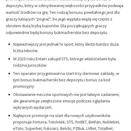
depozytu, który w zdecydowanej większości przypadków podwaja
wartość środków na grę. Ten rodzaj bonusu powitalnego jest dla
graczy lubiących “pograć”, bo jego wypłata wiążę się często z
obrotem dużą liczbą kuponów. Dla początkujących graczy
odpowiednie będą bonusy bukmacherskie bez depozytu.
Najważniejszy jest jednak?e sport, który śledzi bardzo duża
liczba kibiców.
W 2023 roku Entain zakupił STS, którego właścicielami była
rodzina Juroszków.
Ten operator przygotował na start trzy darmowe zakłady, w
tym bonus bukmacherski bez depozytu i bonus za kod
promocyjny.
Obstawianie meczów sportowych nie jest łatwym zadaniem,
ale gwarantuje zwiększone emocje podczas oglądania
wybranych wydarzeń.
Najlepsze promocje na start dla nowych użytkowników
proponuje Fortuna, Totolotek, STS, forBET, BetFan, Noblebet,
eToto, Superbet, Fuksiarz, Betclic, PZBuk, LVBet, Totalbet.