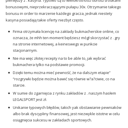
pieniędzy z . kasyna. Typowo są to wielokrotności obrotu środkami
bonusowymi, nieprzekraczającymi pułapu 30x. Otrzymanie takiego
bonusu in order to marzenie każdego gracza, jednak niestety
kasyna posiadają takie oferty niezbyt często.
Firma otrzymała licencję na zakłady bukmacherskie online, co
oznacza, że mhh ten moment będziesz mógł skorzystać z . gry
na stronie internetowej, a keineswegs w punkcie
stacjonarnym.
Nie ma więc złotej recepty na to be able to, jak wybrać
bukmachera tylko na podstawie promocji.
Dzięki temu można mieć pewność, że na dalszym etapie”
“rozgrywki będzie można bawić się równie w?a?ciwie, co na
starcie.
W sumie do zgarnięcia z rynku zakładów z . naszym hasłem
LEGALSPORT jest zł.
Unikanie typowych błędów, takich yak obstawianie pewniaków
albo brak dyscypliny finansowej, jest niezwykle istotne w celu
osiągnięcia sukcesu w zakładach sportowych.