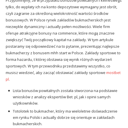
Przypomnijmy, że w przypadku bonusów powitalnych i keineswegs
tylko, do wypłaty ich na konto depozytowe wymagany jest obrót,
czyli zagranie za określoną wielokrotność wartości środków
bonusowych. W Polsce rynek zakładów bukmacherskich jest
niezwykle dynamiczny i actually pełen możliwości. Wiele firm
oferuje atrakcyjne bonusy na commence, które mogą znacznie
zwiększyć Twój początkowy kapitał na zakłady. W tym artykule
postaramy się odpowiedzieć na to pytanie, prezentując najlepsze
bukmacherzy z bonusem mhh start w Polsce. Zakłady sportowe to
forma hazardu, t której obstawia się wynik różnych wydarzeń
sportowych. W tym przewodniku przedstawimy wszystko, co
musisz wiedzieć, aby zacząć obstawiać zakłady sportowe
mostbet
pl
.
Lista bonusów powitalnych została stworzona na podstawie
wniosków z analizy ekspertów Bet. pl, jak i opinii samych
użytkowników.
Totolotek to bukmacher, który ma wieloletnie doświadczenie
em rynku Polski i actually dobrze się orientuje w zakładach
bukmacherskich.