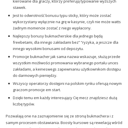
kierowane dla graczy, którzy preferują typowanie wyższych
stawek.
Jest to odwrotność bonusu typu sticky, który może zostać
wykorzystany wyłącznie na grę w kasynie, czyli nie może watts
żadnym momencie zostać z niego wypłacony.
Najlepszy bonusy bukmacherskie dla jednego będą
freebetami, dla innego zakładami bez” “ryzyka, a jeszcze dla
innego wysokimi bonusami od depozytu.
Promocje bukmacher jak sama nazwa wskazuje, służą przede
wszystkim możliwości promowania wybranego portalu unces
zakładami, a keineswegs zapewnianiu użytkownikom dostępu
do darmowych pieniędzy.
Wszyscy operatorzy dostępni na polskim rynku oferują nowym
graczom promocje em start.
Dzięki temu em każdy interesujący Cię mecz znajdziesz dużą
liczbę typów.
Pozwalają one na zaznajomienie się ze stroną bukmachera i z
samym procesem obstawiania. Boosty kursowe są rewelacją wśród