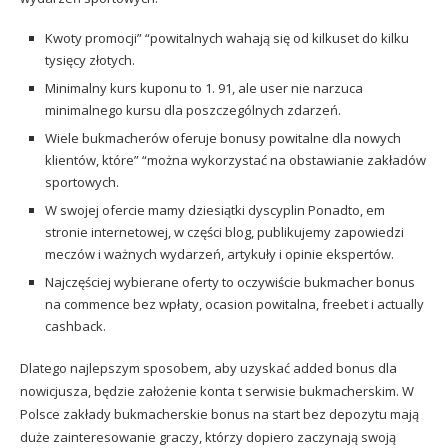
Kwoty promocji” “powitalnych wahają się od kilkuset do kilku
tysięcy złotych.
Minimalny kurs kuponu to 1. 91, ale user nie narzuca
minimalnego kursu dla poszczególnych zdarzeń.
Wiele bukmacherów oferuje bonusy powitalne dla nowych
klientów, które” “można wykorzystać na obstawianie zakładów
sportowych.
W swojej ofercie mamy dziesiątki dyscyplin Ponadto, em
stronie internetowej, w części blog, publikujemy zapowiedzi
meczów i ważnych wydarzeń, artykuły i opinie ekspertów.
Najczęściej wybierane oferty to oczywiście bukmacher bonus
na commence bez wpłaty, ocasion powitalna, freebet i actually
cashback.
Dlatego najlepszym sposobem, aby uzyskać added bonus dla
nowicjusza, będzie założenie konta t serwisie bukmacherskim. W
Polsce zakłady bukmacherskie bonus na start bez depozytu mają
duże zainteresowanie graczy, którzy dopiero zaczynają swoją