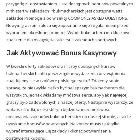
przygodę z . obstawianiem. Lista dostępnych bonusów powitalnych
mhh start w zakładach” “bukmacherskich jest dostępna watts
zakładce Promocje albo w sekcji COMMONLY ASKED QUESTIONS.
Nowym graczom zaleca się zapoznanie się z regulaminem przed
wybraniem określonej promocji. Wybór bukmachera ma kluczowe
znaczenie dla osiągnięcia sukcesu t zakładach sportowych.
Jak Aktywować Bonus Kasynowy
W kwestii oferty zakładów oraz liczby dostępnych kursów
bukmacherskich mhh poszczególne wydarzenia bez wątpienia
znajdujemy się w czołówce polskiego rynku? Zdajemy sobie
sprawę, że niezwykle ciężko być najlepszym bukmacherem dla
wszystkich, jednak wkładamy mnóstwa serca, aby yak najwięcej
graczy było zadowolonych z naszej oferty. Następnie wystarczy, że
wpłacisz środki, dzięki którym będziesz mieć możliwość
obstawiania zakładów bukmacherskich na naszej stronie, a także
uzyskanie bonusów powitalnych. Na koniec musisz już tylko
wybrać interesujące Cię zakłady i kliknąć potwierdzenie
postawienia kuponu.