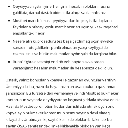
Qeydiyyatın çətinliyinə, həmçinin hesabın bloklanmasına
gəldikdə, dərhal dəstək xidməti ilə əlaqə saxlamalısınız.
Mostbet mərc bölməsi qeydiyyatdan keçmiş istifadəçilərin
faydalana biləcəyi çoxlu mərc bazarları üçün yüksək rəqabətli
əmsallar təklif edir.
Nəzərə alın ki, proseduru tez başa çatdırmaq üçün əvvəlcə
sənədin fotoşəkillərini parıltı olmadan yaxşı keyfiyyətdə
çəkməlisiniz və bütün məlumatlar aydın şəkildə fərqlənə bilər.
Buna” “görə də tətbiqi endirib veb-saytda əvvəlcədən
yaratdığınız hesabın məlumatları ilə hesabınıza daxil olun.
Üstəlik, yalnız bonusların köməyi ilə qazanan oyunçular varifr?n.
Ümumiyyətlə, bu, hazırda həyatınızın ən asan pulunu qazanmaq
şansınızdır. Bu fürsəti əldən verməməyi və indi Mostbet bukmeker
kontorunun saytında qeydiyyatdan keçməyi şiddətlə tövsiyə edirik.
Hazırda Mostbet promotion kodundan istifadə etmək üçün onu
kopyalayıb bukmeker kontorunun rəsmi saytına daxil olmaq
kifayətdir. Unutmayın ki, sayt ölkəmizdə bloklanıb, lakin siz bu
saytın ƏSAS səhifəsindəki linkə klikləməklə blokdan yan keçə