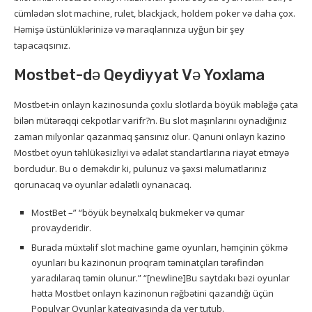
cümlədən slot machine, rulet, blackjack, holdem poker və daha çox.
Həmişə üstünlüklərinizə və maraqlarınıza uyğun bir şey
tapacaqsınız.
Mostbet-də Qeydiyyat Və Yoxlama
Mostbet-in onlayn kazinosunda çoxlu slotlarda böyük məbləğə çata
bilən mütərəqqi cekpotlar varifr?n. Bu slot maşınlarını oynadığınız
zaman milyonlar qazanmaq şansınız olur. Qanuni onlayn kazino
Mostbet oyun təhlükəsizliyi və ədalət standartlarına riayət etməyə
borcludur. Bu o deməkdir ki, pulunuz və şəxsi məlumatlarınız
qorunacaq və oyunlar ədalətli oynanacaq.
MostBet –” “böyük beynəlxalq bukmeker və qumar
provayderidir.
Burada müxtəlif slot machine game oyunları, həmçinin çökmə
oyunları bu kazinonun proqram təminatçıları tərəfindən
yaradılaraq təmin olunur.” “[newline]Bu saytdakı bəzi oyunlar
hətta Mostbet onlayn kazinonun rəğbətini qazandığı üçün
Populyar Oyunlar kateqiyasında da yer tutub.