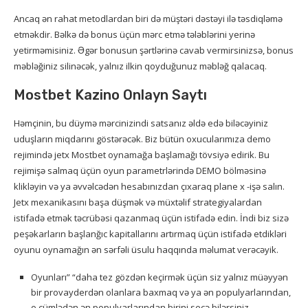
Ancaq ən rahat metodlardan biri də müştəri dəstəyi ilə təsdiqləmə
etməkdir. Bəlkə də bonus üçün mərc etmə tələblərini yerinə
yetirməmisiniz. Əgər bonusun şərtlərinə cavab vermirsinizsə, bonus
məbləğiniz silinəcək, yalnız ilkin qoyduğunuz məbləğ qalacaq.
Mostbet Kazino Onlayn Saytı
Həmçinin, bu düymə mərcinizindi satsanız əldə edə biləcəyiniz
uduşların miqdarını göstərəcək. Biz bütün oxucularımıza demo
rejimində jetx Mostbet oynamağa başlamağı tövsiyə edirik. Bu
rejimişə salmaq üçün oyun parametrlərində DEMO bölməsinə
klikləyin və ya əvvəlcədən hesabınızdan çıxaraq plane x -işə salın.
Jetx mexanikasını başa düşmək və müxtəlif strategiyalardan
istifadə etmək təcrübəsi qazanmaq üçün istifadə edin. İndi biz sizə
peşəkarların başlanğıc kapitallarını artırmaq üçün istifadə etdikləri
oyunu oynamağın ən sərfəli üsulu haqqında məlumat verəcəyik.
Oyunları” “daha tez gözdən keçirmək üçün siz yalnız müəyyən
bir provayderdən olanlara baxmaq və ya ən populyarlarından,
o cümlədən ən populyarlarından birini seçə bilərsiniz.