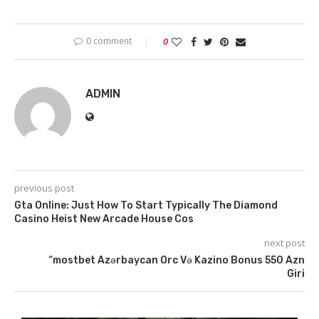
0 comment
0
ADMIN
previous post
Gta Online: Just How To Start Typically The Diamond
Casino Heist New Arcade House Cos
next post
“mostbet Azərbaycan Orc Və Kazino Bonus 550 Azn
Giri