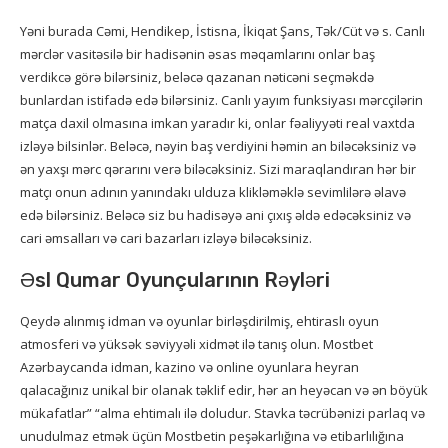
Yəni burada Cəmi, Hendikep, İstisna, İkiqat Şans, Tək/Cüt və s. Canlı
mərclər vasitəsilə bir hadisənin əsas məqamlarını onlar baş
verdikcə görə bilərsiniz, beləcə qazanan nəticəni seçməkdə
bunlardan istifadə edə bilərsiniz. Canlı yayım funksiyası mərcçilərin
matça daxil olmasına imkan yaradır ki, onlar fəaliyyəti real vaxtda
izləyə bilsinlər. Beləcə, nəyin baş verdiyini həmin an biləcəksiniz və
ən yaxşı mərc qərarını verə biləcəksiniz. Sizi maraqlandıran hər bir
matçı onun adının yanındakı ulduza klikləməklə sevimlilərə əlavə
edə bilərsiniz. Beləcə siz bu hadisəyə ani çıxış əldə edəcəksiniz və
cari əmsalları və cari bazarları izləyə biləcəksiniz.
Əsl Qumar Oyunçularının Rəyləri
Qeydə alınmış idman və oyunlar birləşdirilmiş, ehtiraslı oyun
atmosferi və yüksək səviyyəli xidmət ilə tanış olun. Mostbet
Azərbaycanda idman, kazino və online oyunlara heyran
qalacağınız unikal bir olanak təklif edir, hər an heyəcan və ən böyük
mükafatlar” “alma ehtimalı ilə doludur. Stavka təcrübənizi parlaq və
unudulmaz etmək üçün Mostbetin peşəkarlığına və etibarlılığına