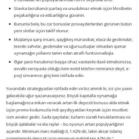
Stavka təcrübənizi parlaq və unudulmaz etmək üçün Mostbetin
peşəkarlığına və etibarlılığına güvənin.
Bununla belə, bu cür bonuslar provayderlərdən görünən bütün
yeni slotlar üçün təklif olunur.
Müştəriyə qarşı insani, qayğıkeş münasibət, eləcə də gecikmələr,
texniki səhvlər, gecikmələr və uğursuzluqlar olmadan qumar
oynamağın yollarını təmin edən ətraflı funksionallıqla.
Əgər şəxsi hesabınızı başqa cihaz vasitəsilə daxil etməlisinizsə,
əvvəlki versiyada olduğu kimi mobil telefon nömrənizi deyil, e-
poçt ünvanınızı giriş kimi istifadə edin.
Yuxarıdakı strategiyadan istifadə edin və biz əminik ki, siz çox yaxın
gələcəkdə uğur qazanacaqsınız. Böyük kapitalla oynamağa
başlamağınıza imkan verəcək artan ilk depozit bonusu əldə etmək
üçün promo kodumuzla indi qeydiyyatdan keçmək üçün mostbet.
com aviator gedin. Sadə qaydalar, turların sürətli hesablanması və
böyük qələbələr və əla rəylər – bu oyunun artan populyarlığının
açarıdır. Minimum mərc məbləği 0, 1 AZN-dir, lakin əksər ödəniş
sistemlərində depozit üçün minimum məbləğ ten AZN-dir.”