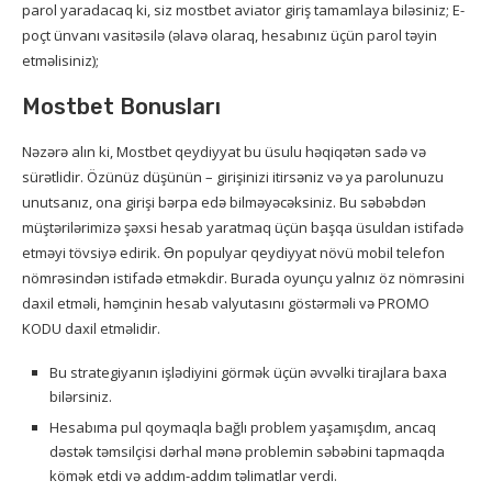
parol yaradacaq ki, siz mostbet aviator giriş tamamlaya biləsiniz; E-
poçt ünvanı vasitəsilə (əlavə olaraq, hesabınız üçün parol təyin
etməlisiniz);
Mostbet Bonusları
Nəzərə alın ki, Mostbet qeydiyyat bu üsulu həqiqətən sadə və
sürətlidir. Özünüz düşünün – girişinizi itirsəniz və ya parolunuzu
unutsanız, ona girişi bərpa edə bilməyəcəksiniz. Bu səbəbdən
müştərilərimizə şəxsi hesab yaratmaq üçün başqa üsuldan istifadə
etməyi tövsiyə edirik. Ən populyar qeydiyyat növü mobil telefon
nömrəsindən istifadə etməkdir. Burada oyunçu yalnız öz nömrəsini
daxil etməli, həmçinin hesab valyutasını göstərməli və PROMO
KODU daxil etməlidir.
Bu strategiyanın işlədiyini görmək üçün əvvəlki tirajlara baxa
bilərsiniz.
Hesabıma pul qoymaqla bağlı problem yaşamışdım, ancaq
dəstək təmsilçisi dərhal mənə problemin səbəbini tapmaqda
kömək etdi və addım-addım təlimatlar verdi.