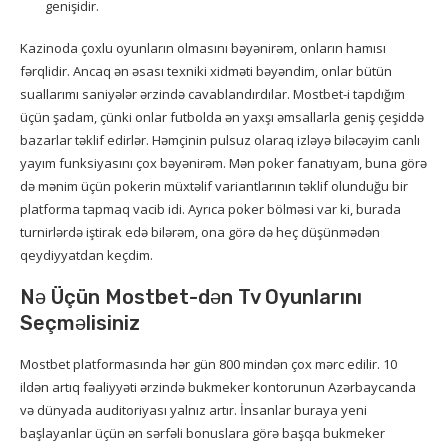
genişidir.
Kazinoda çoxlu oyunların olmasını bəyənirəm, onların hamısı
fərqlidir. Ancaq ən əsası texniki xidməti bəyəndim, onlar bütün
suallarımı saniyələr ərzində cavablandırdılar. Mostbet-i tapdığım
üçün şadam, çünki onlar futbolda ən yaxşı əmsallarla geniş çeşiddə
bazarlar təklif edirlər. Həmçinin pulsuz olaraq izləyə biləcəyim canlı
yayım funksiyasını çox bəyənirəm. Mən poker fanatıyam, buna görə
də mənim üçün pokerin müxtəlif variantlarının təklif olunduğu bir
platforma tapmaq vacib idi. Ayrıca poker bölməsi var ki, burada
turnirlərdə iştirak edə bilərəm, ona görə də heç düşünmədən
qeydiyyatdan keçdim.
Nə Üçün Mostbet-dən Tv Oyunlarını
Seçməlisiniz
Mostbet platformasında hər gün 800 mindən çox mərc edilir. 10
ildən artıq fəaliyyəti ərzində bukmeker kontorunun Azərbaycanda
və dünyada auditoriyası yalnız artır. İnsanlar buraya yeni
başlayanlar üçün ən sərfəli bonuslara görə başqa bukmeker