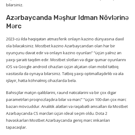
bilərsiniz.
Azərbaycanda Məşhur Idman Növlərinə
Mərc
2023-cü ildə həqiqətən atmasferik onlayn kazino dünyasına daxil
ola biləcəksiniz. Mostbet kazino Azərbaycandan olan hər bir
oyunçunu dəvət edir və onlayn kazino oyunları” “üçün yalnız ən
yaxşı şəraiti təqdim edir. Mostbet slotları və digər qumar oyunlarını
iOS və Google android cihazları üçün əlçatan olan mobil tətbiq
vasitəsilə də oynaya bilərsiniz. Tətbiq yaxşı optimallaşdırlıb və əla
işləyir, hətta köhnəlmiş cihazlarda belə.
Bahisçilər matçın qaliblərini, raund nəticələrini və bir çox digər
parametrləri proqnozlaşdıra bilər və mərc” “üçün 100-dən çox mərc
bazarı mövcuddur. Analitik alətləri və rəqabətli əmsalları ilə Mostbet
Azərbaycanda CS mərcləri üçün ideal seçim oldu. Dota 2
həvəskarları Mostbet Azərbaycanda geniş mərc imkanları
tapacaqlar.