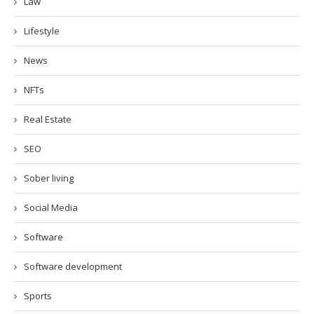
Law
Lifestyle
News
NFTs
Real Estate
SEO
Sober living
Social Media
Software
Software development
Sports