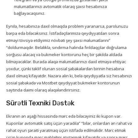
məlumatlarınızı avtomatik olaraq şəxsi hesabınıza
bağlayacaqsınız.
Eynilə, hesabınıza daxil olmaqda problem yaranarsa, parolunuzu
bərpa edə biləcəksiniz. İstifadəçilərimizə qeydiyyatdan sonra
etməyi tövsiyə etdiyimiz növbəti şey şəxsi məlumatlarını”
“doldurmaqdır. Beləliklə, sındırma halında fırıldaqçılar doğrulama
sorğusu alacaq və bukmeker kontorunu heç bir şəkildə aldada
bilməyəcəklər. Burada əlaqə məlumatlarınızı daxil etməyə ehtiyac
yoxdur, çünki təklif olunan sosial şəbəkələrdən birinin hesabına
daxil olmaq kifayətdir. Nəzərə alın ki, belə qeydiyyatla siz hesabınızı
sosial şəbəkədə və Mostbet qeydiyyat bukmeker kontorunun
saytında daimi olaraq əlaqələndirirsiniz.
Sürətli Texniki Dəstək
Ekranın ən aşağı hissəsində mərc edə biləcəyiniz iki kupon var.
Kuponlar avtomatik satış üçün yaradıla” “bilər, onlardan ən rahat və
rahat oyun şəraiti yaratmaq üçün istifadə edilməlidir. Mərc etmək
üçün kuponda mərc məbləğini göstərmək kifayətdir və sonra mərc