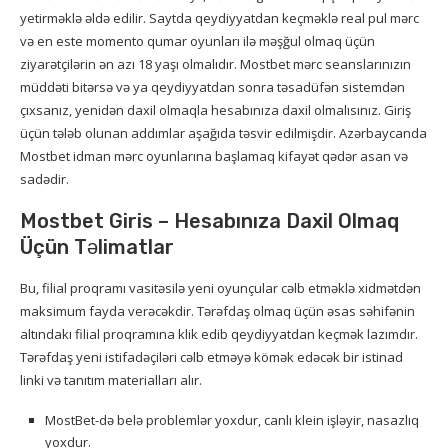
yetirməklə əldə edilir. Saytda qeydiyyatdan keçməklə real pul mərc
və en este momento qumar oyunları ilə məşğul olmaq üçün
ziyarətçilərin ən azı 18 yaşı olmalıdır. Mostbet mərc seanslarınızın
müddəti bitərsə və ya qeydiyyatdan sonra təsadüfən sistemdən
çıxsanız, yenidən daxil olmaqla hesabınıza daxil olmalısınız. Giriş
üçün tələb olunan addımlar aşağıda təsvir edilmişdir. Azərbaycanda
Mostbet idman mərc oyunlarına başlamaq kifayət qədər asan və
sadədir.
Mostbet Giris – Hesabınıza Daxil Olmaq
Üçün Təlimatlar
Bu, filial proqramı vasitəsilə yeni oyunçular cəlb etməklə xidmətdən
maksimum fayda verəcəkdir. Tərəfdaş olmaq üçün əsas səhifənin
altındakı filial proqramına klik edib qeydiyyatdan keçmək lazımdır.
Tərəfdaş yeni istifadəçiləri cəlb etməyə kömək edəcək bir istinad
linki və tanıtım materialları alır.
MostBet-də belə problemlər yoxdur, canlı klein işləyir, nasazlıq
yoxdur.