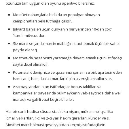
özünüzə tam uyğun olan oyunu aperitivo bilərsiniz.
MostBet nəhənglərlə birlikdə ən populyar olmayan
çempionatları belə tutmağa çalışır.
Bilyard bahisləri üçün dünyanın hər yerindən 10-dan çox”
“turnir mövcuddur.
Siz mərci seçəndə mərcin məbləğini daxil etmək üçün bir sahə
peyda olacaq.
Mostbet-də hesabınızı yaratmağa davam etmək üçün istifadəçi
sayta daxil olmalıdır.
Potensial ödənişinizə və qazanma şansınıza birbaşa təsir edən
həm canlı, həm də xətt mərcləri üçün əlverişli əmsallar var.
Azərbaycandan olan istifadəçilər bonus təklifləri və
kampaniyalar sayəsində bukmeykerin veb-saytında daha weil
maraqlı və gəlirli vaxt keçirə bilərlər.
Hər bir canlı hadisə xüsusi statistika nişanı, mükəmməl qrafika
icmalı və kartlar, 1-ci və 2-ci yarı hakim qərarları, künclər və s.
Mostbet mərc bölməsi qeydiyyatdan keçmiş istifadəçilərin