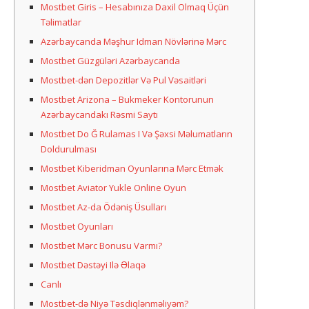
Mostbet Giris – Hesabınıza Daxil Olmaq Üçün
Təlimatlar
Azərbaycanda Məşhur Idman Növlərinə Mərc
Mostbet Güzgüləri Azərbaycanda
Mostbet-dən Depozitlər Və Pul Vəsaitləri
Mostbet Arizona – Bukmeker Kontorunun
Azərbaycandakı Rəsmi Saytı
Mostbet Do Ğ Rulamas I Və Şəxsi Məlumatların
Doldurulması
Mostbet Kiberidman Oyunlarına Mərc Etmək
Mostbet Aviator Yukle Online Oyun
Mostbet Az-da Ödəniş Üsulları
Mostbet Oyunları
Mostbet Mərc Bonusu Varmı?
Mostbet Dəstəyi Ilə Əlaqə
Canlı
Mostbet-də Niyə Təsdiqlənməliyəm?