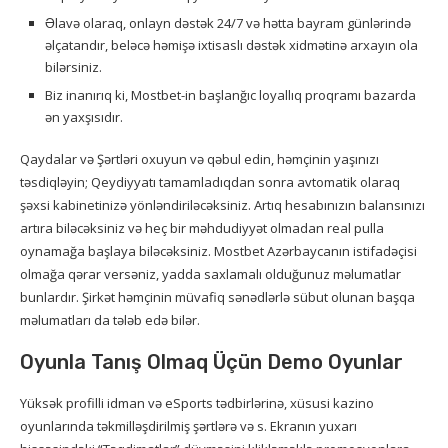
Əlavə olaraq, onlayn dəstək 24/7 və hətta bayram günlərində
əlçatandır, beləcə həmişə ixtisaslı dəstək xidmətinə arxayın ola
bilərsiniz.
Biz inanırıq ki, Mostbet-in başlanğıc loyallıq proqramı bazarda
ən yaxşısıdır.
Qaydalar və Şərtləri oxuyun və qəbul edin, həmçinin yaşınızı
təsdiqləyin; Qeydiyyatı tamamladıqdan sonra avtomatik olaraq
şəxsi kabinetinizə yönləndiriləcəksiniz. Artıq hesabınızın balansınızı
artıra biləcəksiniz və heç bir məhdudiyyət olmadan real pulla
oynamağa başlaya biləcəksiniz. Mostbet Azərbaycanın istifadəçisi
olmağa qərar versəniz, yadda saxlamalı olduğunuz məlumatlar
bunlardır. Şirkət həmçinin müvafiq sənədlərlə sübut olunan başqa
məlumatları da tələb edə bilər.
Oyunla Tanış Olmaq Üçün Demo Oyunlar
Yüksək profilli idman və eSports tədbirlərinə, xüsusi kazino
oyunlarında təkmilləşdirilmiş şərtlərə və s. Ekranın yuxarı