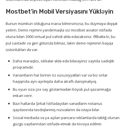
Mostbet’in Mobil Versiyasını Yükləyin
Bunun mümkün olduğuna inana bilmirsinizsə, bu düyməyə diqqət
yetirin. Demo rejimini yandırmaqla siz mostbet aviator istifadə
oluna bilən 3000 virtual pul vahidi əldə edəcəksiniz. Əlbəttə ki, bu
pul saxtadır və geri götürülə bilməz, lakin demo rejiminin başqa
üstünlükləri də var.
Daha maraqlısı, sikkələr əldə edə biləcəyiniz saytda sadiqlik
proqramıdır.
Variantların hər birinin öz xüsusiyyətləri var və biz onlar
haqqında ayrı-ayrılıqda daha ətraflı danışmalıyıq.
Bu oyun sizə çox səy göstərmədən böyük pul qazanmağa
imkan verir.
Bəzi hallarda Şirkət İstifadəçidən sənədlərin notarius
qaydasında təsdiqlənmiş nüsxələrini də istəyə bilər.
Sosial mediada və ya açılan pəncərə reklamlarda təbliğ olunan
güzgü saytlarından istifadə etmək də tövsiyə edilmir.