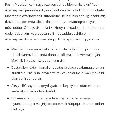
Rəsmi Mostbet. com saytı Azərbaycanda bloklanıb, lakin” “bu,
Azərbaycan qanunvericiliyinin özəllikləri ilə bağlıdır. Bununla belə,
Mostbet-in azərbaycanlı istifadəçilər üçün funksionallığı azaldılmış
(kazinoda, pokerdə, slotlarda qumar oynamamaq) versiyası
mövcuddur. Ödəniş sistemləri kazinoya nə qədər etibar etsə, bir o
qədər etibarlıdır. Azərbaycan dili mövcuddur, səhifələrin
Azərbaycan dilinə tərcüməsi dəqiqdir və uyğunsuzluq yaratmır.
Məxfiliyiniz və şəxsi məlumatlarınızla bağlı hüquqlarınız və
öhdəlikləriniz haqqında daha ətraflı məlumat vermək üçün
Məxfilik Siyasətimizi də yeniləmişik.
Dəstək ilə müxtəlif kanallar vasitəsilə əlaqə saxlamaq olar, ən
sürətlisi sürətli suallar və effektiv cavablar üçün 24/7 mövcud
olan canlı söhbətdir.
Aksiya BC saytında qeydiyyatdan keçdiyi tarixdən etibarən
several gün ərzində etibarlıdır.
Bukmeker kontor dərhal ədalətli oynamaq istəməyən
oyunçuları tapır və girişi bərpa etmək hüququ olmadan onları
bloklayır.