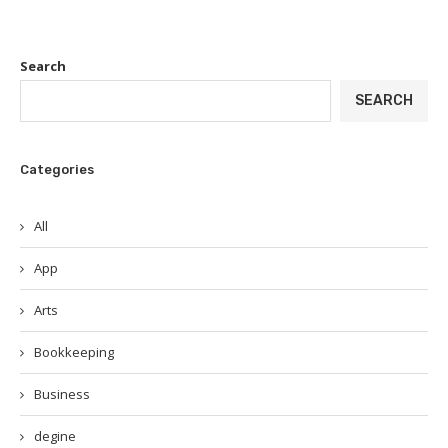
Search
SEARCH
Categories
All
App
Arts
Bookkeeping
Business
degine