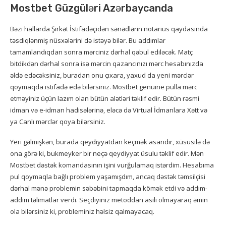
Mostbet Güzgüləri Azərbaycanda
Bəzi hallarda Şirkət İstifadəçidən sənədlərin notarius qaydasında
təsdiqlənmiş nüsxələrini də istəyə bilər. Bu addımlar
tamamlandıqdan sonra mərciniz dərhal qəbul ediləcək. Matç
bitdikdən dərhal sonra isə mərcin qazancınızı mərc hesabınızda
əldə edəcəksiniz, buradan onu çıxara, yaxud da yeni mərclər
qoymaqda istifadə edə bilərsiniz. Mostbet genuine pulla mərc
etməyiniz üçün lazım olan bütün alətləri təklif edir. Bütün rəsmi
idman və e-idman hadisələrinə, eləcə də Virtual İdmanlara Xətt və
ya Canlı mərclər qoya bilərsiniz.
Yeri gəlmişkən, burada qeydiyyatdan keçmək asandır, xüsusilə də
ona görə ki, bukmeyker bir neçə qeydiyyat üsulu təklif edir. Mən
Mostbet dəstək komandasının işini vurğulamaq istərdim. Hesabıma
pul qoymaqla bağlı problem yaşamışdım, ancaq dəstək təmsilçisi
dərhal mənə problemin səbəbini tapmaqda kömək etdi və addım-
addım təlimatlar verdi. Seçdiyiniz metoddan asılı olmayaraq əmin
ola bilərsiniz ki, probleminiz həlsiz qalmayacaq.